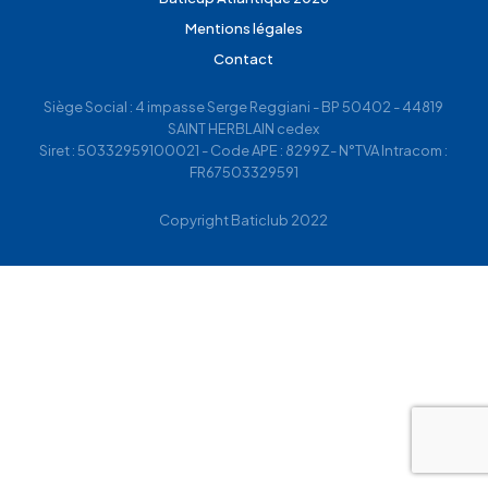
Mentions légales
Contact
Siège Social : 4 impasse Serge Reggiani - BP 50402 - 44819
SAINT HERBLAIN cedex
Siret : 50332959100021 - Code APE : 8299Z- N°TVA Intracom :
FR67503329591
Copyright Baticlub 2022