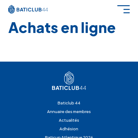
Aller
au
contenu
Achats en ligne
Baticlub 44
Annuaire des membres
Actualités
Adhésion
Baticup Atlantique 2026