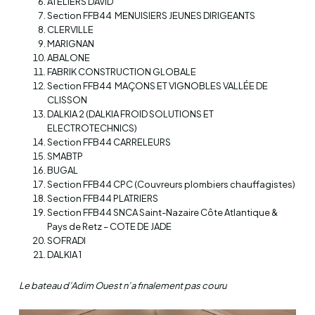
ATELIERS DAVID
Section FFB44 MENUISIERS JEUNES DIRIGEANTS
CLERVILLE
MARIGNAN
ABALONE
FABRIK CONSTRUCTION GLOBALE
Section FFB44 MAÇONS ET VIGNOBLES VALLÉE DE
CLISSON
DALKIA 2 (DALKIA FROID SOLUTIONS ET
ELECTROTECHNICS)
Section FFB44 CARRELEURS
SMABTP
BUGAL
Section FFB44 CPC (Couvreurs plombiers chauffagistes)
Section FFB44 PLATRIERS
Section FFB44 SNCA Saint-Nazaire Côte Atlantique &
Pays de Retz – COTE DE JADE
SOFRADI
DALKIA 1
Le bateau d’Adim Ouest n’a finalement pas couru