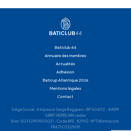
Baticlub 44
Annuaire des membres
Actualités
Adhésion
Baticup Atlantique 2026
Mentions légales
Contact
Siège Social : 4 impasse Serge Reggiani - BP 50402 - 44819
SAINT HERBLAIN cedex
Siret : 50332959100021 - Code APE : 8299Z- N°TVA Intracom :
FR67503329591