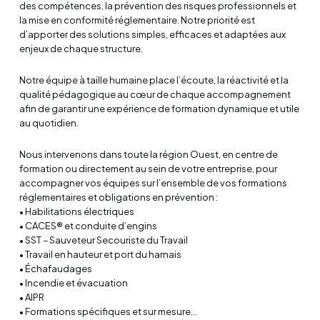
des compétences, la prévention des risques professionnels et
la mise en conformité réglementaire. Notre priorité est
d’apporter des solutions simples, efficaces et adaptées aux
enjeux de chaque structure.
Notre équipe à taille humaine place l’écoute, la réactivité et la
qualité pédagogique au cœur de chaque accompagnement
afin de garantir une expérience de formation dynamique et utile
au quotidien.
Nous intervenons dans toute la région Ouest, en centre de
formation ou directement au sein de votre entreprise, pour
accompagner vos équipes sur l’ensemble de vos formations
réglementaires et obligations en prévention :
• Habilitations électriques
• CACES® et conduite d’engins
• SST – Sauveteur Secouriste du Travail
• Travail en hauteur et port du harnais
• Échafaudages
• Incendie et évacuation
• AIPR
• Formations spécifiques et sur mesure…