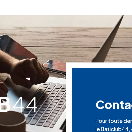
Conta
Pour toute de
le Baticlub44, c