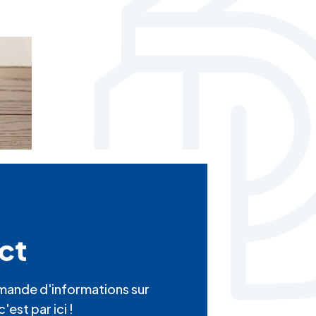
ct
mande d'informations sur
'est par ici !