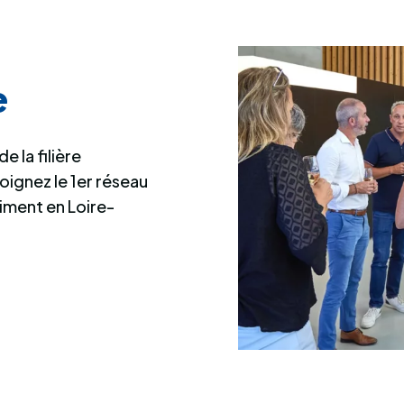
e
e la filière
joignez le 1er réseau
iment en Loire-