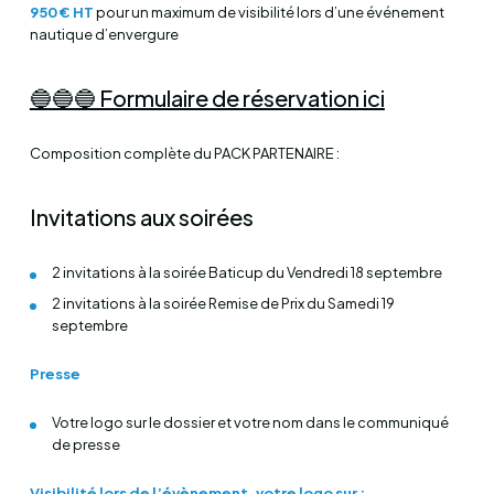
950 € HT
pour un maximum de visibilité lors d’une événement
nautique d’envergure
🔵🔵🔵 Formulaire de réservation ici
Composition complète du PACK PARTENAIRE :
Invitations aux soirées
2 invitations à la soirée Baticup du Vendredi 18 septembre
2 invitations à la soirée Remise de Prix du Samedi 19
septembre
Presse
Votre logo sur le dossier et votre nom dans le communiqué
de presse
Visibilité lors de l’évènement, votre logo sur :