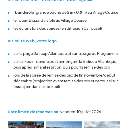
1 banderole (grande bâche de 2 m x 0,8 m) au Village Course
le Totem Blizzard visible au Village Course
les écrans lors des soirées (en diffusion Carrousel)
Visibilité Web, votre logo
sur la page Baticup Atlantique et sur la page du Programme
sur LinkedIn, dans le post annonçant la Baticup Atlantique,
puis après la manifestation, puis pour la remise des prix
lors de la soirée de remise des prix de fin novembre/début
décembre (projection avant remise des prix et carrousel sur
écran pendant le cocktail)
Date limite de réservation
: vendredi 10 juillet 2026